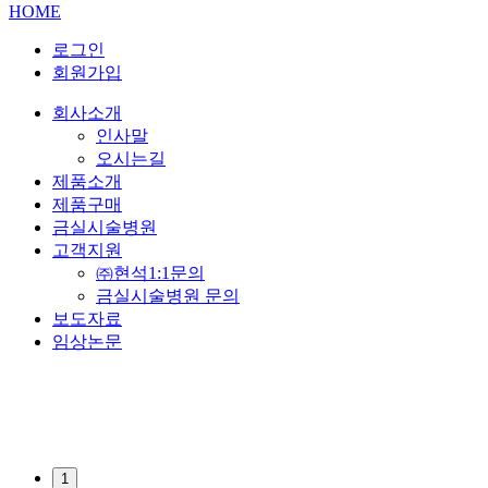
HOME
로그인
회원가입
회사소개
인사말
오시는길
제품소개
제품구매
금실시술병원
고객지원
㈜현석1:1문의
금실시술병원 문의
보도자료
임상논문
1