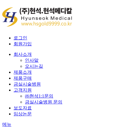
로그인
회원가입
회사소개
인사말
오시는길
제품소개
제품구매
금실시술병원
고객지원
㈜현석1:1문의
금실시술병원 문의
보도자료
임상논문
메뉴